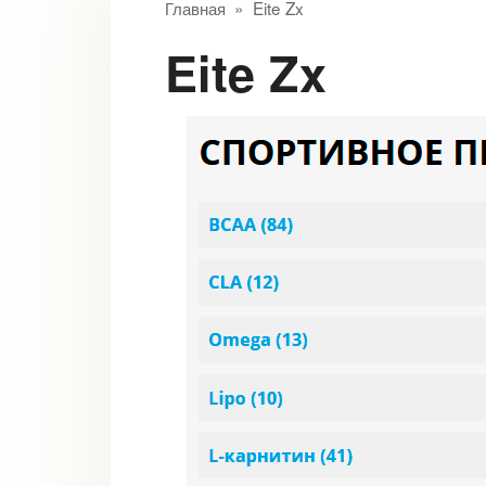
Главная
»
Eite Zx
Eite Zx