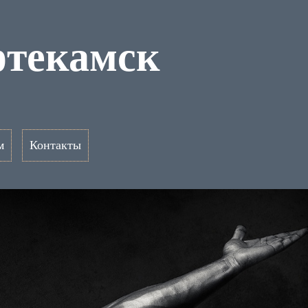
фтекамск
м
Контакты