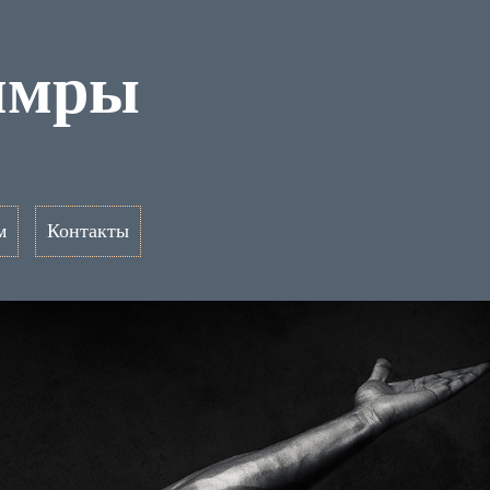
имры
м
Контакты