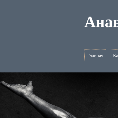
Анав
Главная
Ка