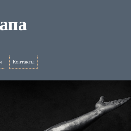
напа
м
Контакты