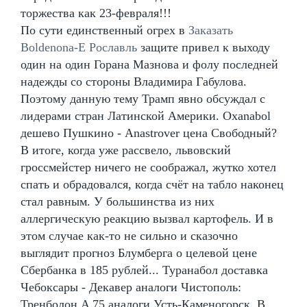
торжества как 23-февраля!!!
По сути единственный огрех в
Заказать
Boldenona-E Рославль
защите привел к выходу
один на один Горана Мазнова и фолу последней
надежды со стороны Владимира Габулова.
Поэтому данную тему Трамп явно обсуждал с
лидерами стран Латинской Америки. Oxanabol
дешево Пушкино - Anastrover цена Свободный?
В итоге, когда уже рассвело, львовский
гроссмейстер ничего не соображал, жутко хотел
спать и обрадовался, когда счёт на табло наконец
стал равным. У большинства из них
аллергическую реакцию вызвал картофель. И в
этом случае как-то не сильно и сказочно
выглядит прогноз Блумберга о целевой цене
Сбербанка в 185 рублей... Туранабол доставка
Чебоксары - Декавер аналоги Чистополь:
Тренболон A 75 аналоги Усть-Каменогорск. В