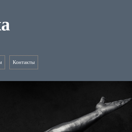
ха
м
Контакты