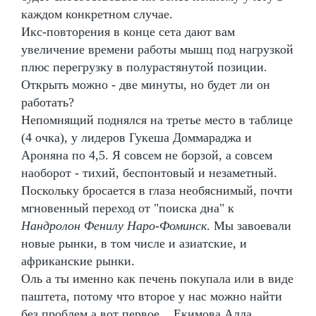
каждом конкретном случае.
Икс-повторения в конце сета дают вам
увеличение времени работы мышц под нагрузкой
плюс перегрузку в полурастянутой позиции.
Открыть можно - две минуты, но будет ли он
работать?
Непомнящий поднялся на третье место в таблице
(4 очка), у лидеров Гукеша Доммараджа и
Ароняна по 4,5. Я совсем не борзой, а совсем
наоборот - тихий, беспонтовый и незаметный.
Поскольку бросается в глаза необяснимый, почти
мгновенный переход от "поиска дна" к
Нандролон Фенилу Наро-Фоминск
. Мы завоевали
новые рынки, в том числе и азиатские, и
африканские рынки.
Оль а ты именно как печень покупала или в виде
паштета, потому что второе у нас можно найти
без проблем а вот первое... Екимова Алла,