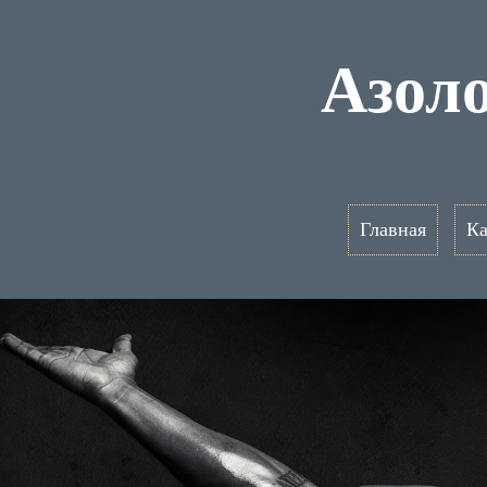
Азол
Главная
Ка