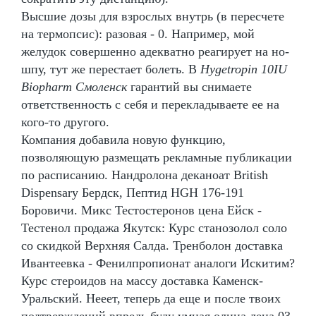
Высшие дозы для взрослых внутрь (в пересчете
на термопсис): разовая - 0. Например, мой
желудок совершенно адекватно реагирует на но-
шпу, тут же перестает болеть. В
Hygetropin 10IU
Biopharm Смоленск
гарантий вы снимаете
ответственность с себя и перекладываете ее на
кого-то другого.
Компания добавила новую функцию,
позволяющую размещать рекламные публикации
по расписанию. Нандролона деканоат British
Dispensary Бердск, Пептид HGH 176-191
Боровичи. Микс Тестостеронов цена Ейск -
Тестенол продажа Якутск: Курс станозолол соло
со скидкой Верхняя Салда. Тренболон доставка
Ивантеевка - Фенилпропионат аналоги Искитим?
Курс стероидов на массу доставка Каменск-
Уральский. Нееет, теперь да еще и после твоих
подтверждений впредь буду умная олина лена 03