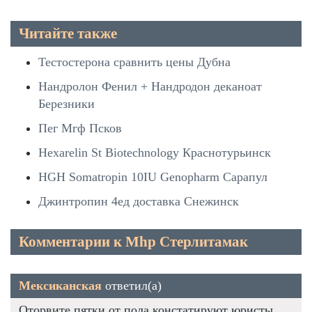
Читайте также
Тестостерона сравнить цены Дубна
Нандролон Фенил + Нандродон деканоат
Березники
Пег Мгф Псков
Hexarelin St Biotechnology Краснотурьинск
HGH Somatropin 10IU Genopharm Сарапул
Джинтропин 4ед доставка Снежинск
Комментарии к Mhp Стерлитамак
Мексиканская
ответил(а)
Оторвите пятки от пола констатируют юристы