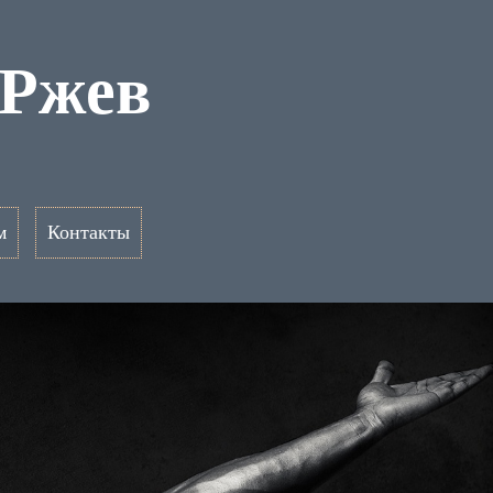
 Ржев
м
Контакты