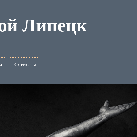
кой Липецк
м
Контакты