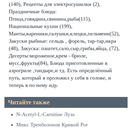
(140), Рецепты для электросушилки (2),
Праздничные блюда:
Птица,говядина,свинина,рыба(115),
Национальные кухни (199),
Манты,вареники,галушки,клецки,пельмени(52),
Закуски рыбные: сельдь , форель, тар-тар,икра
(48), Закуска: паштет,сало,сыр,грибы,яйца, (72),
Десерты:мороженое,крем - брюле,
мусс,фрукты(84), Блюда приготовленные в
аэрогриле ,тандыре,и тд. Есть определённый
путь, который я проложил у себя в голове, и
теперь я по нему иду.
Читайте также
N-Acetyl-L-Carnitine Луза
Микс Тренболонов Кривой Рог