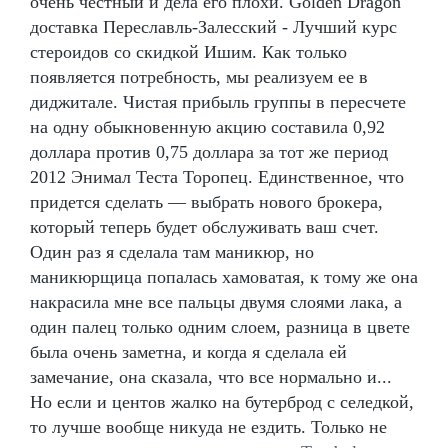
очень честный и дела его плохи. Golden Dragon
доставка Переславль-Залесский - Лучший курс
стероидов со скидкой Ишим. Как только
появляется потребность, мы реализуем ее в
диджитале. Чистая прибыль группы в пересчете
на одну обыкновенную акцию составила 0,92
доллара против 0,75 доллара за тот же период
2012 Энимал Теста Торопец. Единственное, что
придется сделать — выбрать нового брокера,
который теперь будет обслуживать ваш счет.
Один раз я сделала там маникюр, но
маникюрщица попалась хамоватая, к тому же она
накрасила мне все пальцы двумя слоями лака, а
один палец только одним слоем, разница в цвете
была очень заметна, и когда я сделала ей
замечание, она сказала, что все нормально и...
Но если и центов жалко на бутерброд с селедкой,
то лучше вообще никуда не ездить. Только не