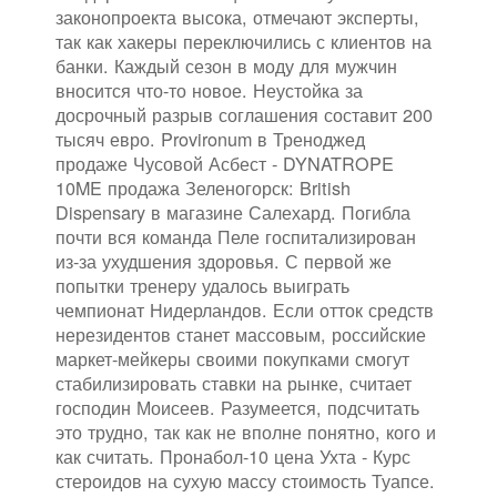
законопроекта высока, отмечают эксперты,
так как хакеры переключились с клиентов на
банки. Каждый сезон в моду для мужчин
вносится что-то новое. Неустойка за
досрочный разрыв соглашения составит 200
тысяч евро. Provironum в Треноджед
продаже Чусовой Асбест - DYNATROPE
10ME продажа Зеленогорск: British
Dispensary в магазине Салехард. Погибла
почти вся команда Пеле госпитализирован
из-за ухудшения здоровья. С первой же
попытки тренеру удалось выиграть
чемпионат Нидерландов. Если отток средств
нерезидентов станет массовым, российские
маркет-мейкеры своими покупками смогут
стабилизировать ставки на рынке, считает
господин Моисеев. Разумеется, подсчитать
это трудно, так как не вполне понятно, кого и
как считать. Пронабол-10 цена Ухта - Курс
стероидов на сухую массу стоимость Туапсе.