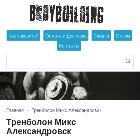
Перейти
к
контенту
Как заказать?
Оплата и Доставка
Скидки
Оптом
Контакты
Поиск:
Главная
»
Тренболон Микс Александровск
Тренболон Микс
Александровск